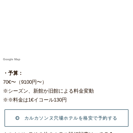
Google Map
・予算：
70€〜（9100円〜）
※シーズン、新館か旧館による料金変動
※※料金は1€イコール130円
カルカソンヌ穴場ホテルを格安で予約する