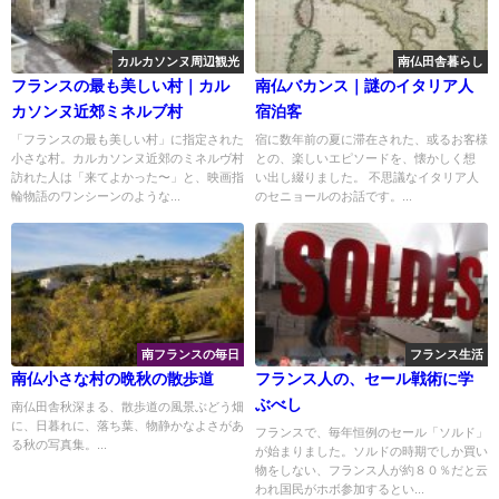
カルカソンヌ周辺観光
南仏田舎暮らし
フランスの最も美しい村｜カル
南仏バカンス｜謎のイタリア人
カソンヌ近郊ミネルブ村
宿泊客
「フランスの最も美しい村」に指定された
宿に数年前の夏に滞在された、或るお客様
小さな村。カルカソンヌ近郊のミネルヴ村
との、楽しいエピソードを、懐かしく想
訪れた人は「来てよかった〜」と、映画指
い出し綴りました。 不思議なイタリア人
輪物語のワンシーンのような...
のセニョールのお話です。...
南フランスの毎日
フランス生活
南仏小さな村の晩秋の散歩道
フランス人の、セール戦術に学
ぶべし
南仏田舎秋深まる、散歩道の風景ぶどう畑
に、日暮れに、落ち葉、物静かなよさがあ
フランスで、毎年恒例のセール「ソルド」
る秋の写真集。...
が始まりました。ソルドの時期でしか買い
物をしない、フランス人が約８０％だと云
われ国民がホボ参加するとい...