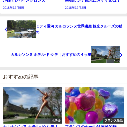
が輝くレ·トワ·クロンヌ
塞都市シテ観光におすすめは？
2018年12月5日
2018年12月2日
ミディ運河 カルカソンヌ世界遺産 観光クルーズの勧
め
カルカソンヌ ホテル·ド·シテ｜おすすめの４ッ星
おすすめの記事
ホテル
フランス生活
カルカソンヌ ホテル·ド·シテ｜
フランスのセールは国民的行