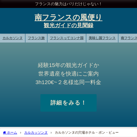
フランスの魅力はバリだけじゃない！
南フランスの風便り
カルカソンヌ
フランス旅
フランスってコンナ国
美味し国フランス
南フラン
経験15年の観光ガイドか
世界遺産を快適にご案内
3h120€~２名様迄同一料金
詳細をみる！
ホーム
カルカッソンヌ
カルカソンヌの穴場ホテル・ポン・ビュー