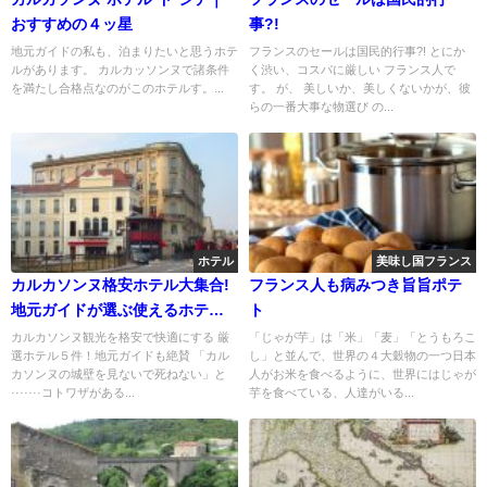
おすすめの４ッ星
事?!
地元ガイドの私も、泊まりたいと思うホテ
フランスのセールは国民的行事?! とにか
ルがあります。 カルカッソンヌで諸条件
く渋い、コスパに厳しい フランス人で
を満たし合格点なのがこのホテルす。...
す。 が、 美しいか、美しくないかが、彼
らの一番大事な物選び の...
ホテル
美味し国フランス
カルカソンヌ格安ホテル大集合!
フランス人も病みつき旨旨ポテ
地元ガイドが選ぶ使えるホテル5
ト
選
カルカソンヌ観光を格安で快適にする 厳
「じゃが芋」は「米」「麦」「とうもろこ
選ホテル５件！地元ガイドも絶賛 「カル
し」と並んで、世界の４大穀物の一つ日本
カソンヌの城壁を見ないで死ねない」と
人がお米を食べるように、世界にはじゃが
·······コトワザがある...
芋を食べている、人達がいる...