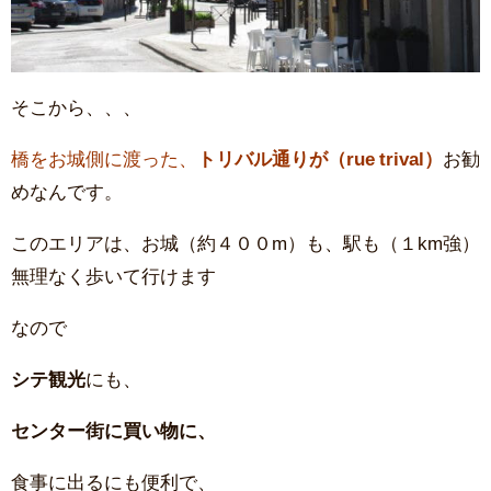
そこから、、、
橋をお城側に渡った、
トリバル通りが（rue trival）
お勧
めなんです。
このエリアは、お城（約４００m）も、駅も（１km強）
無理なく歩いて行けます
なので
シテ観光
にも、
センター街に買い物に、
食事に出るにも便利で、