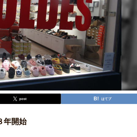
post
はてブ
８年開始