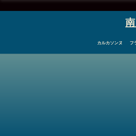
南
カルカソンヌ
フ