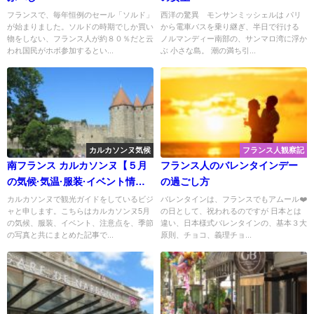
フランスで、毎年恒例のセール「ソルド」
西洋の驚異 モンサンミッシェルは パリ
が始まりました。ソルドの時期でしか買い
から電車バスを乗り継ぎ、半日で行ける
物をしない、フランス人が約８０％だと云
ノルマンディー南部の、サンマロ湾に浮か
われ国民がホボ参加するとい...
ぶ 小さな島。 潮の満ち引...
カルカソンヌ気候
フランス人観察記
南フランス カルカソンヌ【５月
フランス人のバレンタインデー
の気候·気温·服装·イベント情
の過ごし方
報】
カルカソンヌで観光ガイドをしているビジ
バレンタインは、フランスでもアムール❤️
ャと申します。こちらはカルカソンヌ5月
の日として、祝われるのですが 日本とは
の気候、服装、イベント、注意点を、季節
違い、日本様式バレンタインの、基本３大
の写真と共にまとめた記事で...
原則、チョコ、義理チョ...