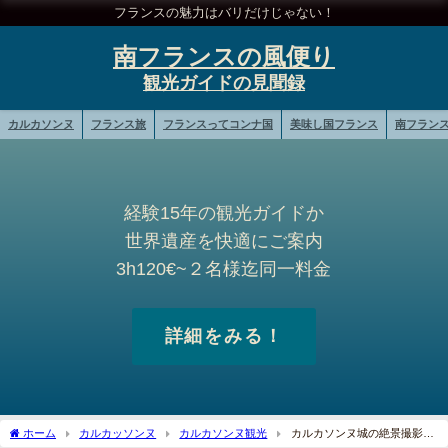
フランスの魅力はバリだけじゃない！
南フランスの風便り
カルカソンヌ
フランス旅
フランスってコンナ国
美味し国フランス
南フラン
経験15年の観光ガイドか
世界遺産を快適にご案内
3h120€~２名様迄同一料金
詳細をみる！
ホーム
カルカッソンヌ
カルカソンヌ観光
カルカソンヌ城の絶景撮影ポ