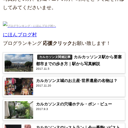
してみてくださいませ。
にほんブログ村
ブログランキング
応援クリック
お願い致します！
カルカッソンヌ駅から要塞
カルカソンヌ関連記事
都市までの歩き方｜駅から写真解説
2017.11.5
カルカソンヌ城のお土産·世界遺産の名物は？
2017.11.20
カルカソンヌの穴場ホテル・ポン・ビュー
2017.9.3
カルカソンヌのレストラン｜今一番熱いビスト