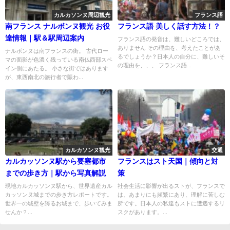
カルカソンヌ周辺観光
フランス語
南フランス ナルボンヌ観光 お役
フランス語 美しく話す方法！？
達情報｜駅＆駅周辺案内
フランス語の発音は、難しいどころでは、
ありません その理由を、考えたことがあ
ナルボンヌは南フランスの街。 古代ロー
るでしょうか？日本人の自分に、難しいそ
マの面影が色濃く残っている南仏西部スペ
の理由を、、、 フランス語...
イン側にあたる。 小さな街ではあります
が、東西南北の旅行者で賑わ...
カルカソンヌ観光
交通
カルカッソンヌ駅から要塞都市
フランスはスト天国｜傾向と対
までの歩き方｜駅から写真解説
策
現地カルカッソンヌ駅から、世界遺産カル
社会生活に影響が出るストが、フランスで
カッソンヌ城までの歩き方レポートです。
は、あまりにも頻繁にあり、理解に苦しむ
世界一の城壁を誇るお城まで、歩いてみま
所です。日本人の私達もストに遭遇するリ
せんか？...
スクがあります。...