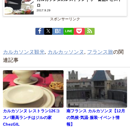
ロ
2017.9.29
スポンサーリンク
LINE
カルカソンヌ観光
,
カルカッソンヌ
,
フランス旅
の関
連記事
カルカソンヌ レストラン12€コ
南フランス カルカソンヌ【12月
スパ最高ランチはジルの家
の気候·気温·服装·イベント情
ChezGIL
報】