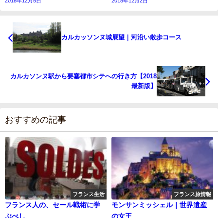
2018年12月5日
2018年12月2日
カルカッソンヌ城展望｜河沿い散歩コース
カルカソンヌ駅から要塞都市シテへの行き方【2018
最新版】
おすすめの記事
フランス生活
フランス旅情報
フランス人の、セール戦術に学
モンサンミッシェル｜世界遺産
ぶべし
の女王