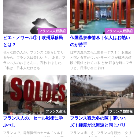
フランス人観察記
フランス人観察記
ピエ・ノワール①｜欧州系移民
仏国温泉事情♨︎｜仏人はお熱い
とは？
のが苦手
色々な国の人が、フランスに暮らして い
日本の温泉文化は世界一デス！！ お風呂
るから、フランスは美しい と、 ある、フ
と宿と食事がついたサービ スが破格の値
ランス人のおじさんに、言わ れました。
段で提供されている とか 好きな時にフラ
「私は、日本人だけども...
リと、日帰り♨︎に 行け...
フランス生活
フランス旅情報
フランス人の、セール戦術に学
フランス観光冬の陣｜寒いハ
ぶべし
ズ！緯度が北海道と同じパリ
フランスで、毎年恒例のセール「ソルド」
フランス通こそ、フランス冬観光 ！クリ