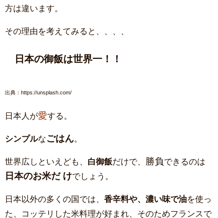
方は違います。
その理由を考えてみると、、、、
日本の御飯は世界一！！
出典：https://unsplash.com/
愛
日本人が
する。
ごはん
シンプル
な
。
勝負
世界広しといえども、
白御飯
だけで、
できるのは
日本のお米だ
け
でしょう。
日本以外の多くの国では、
香辛料
や、濃い味で油
を使っ
た、コッテリした米料理が好まれ、そのためフランスで