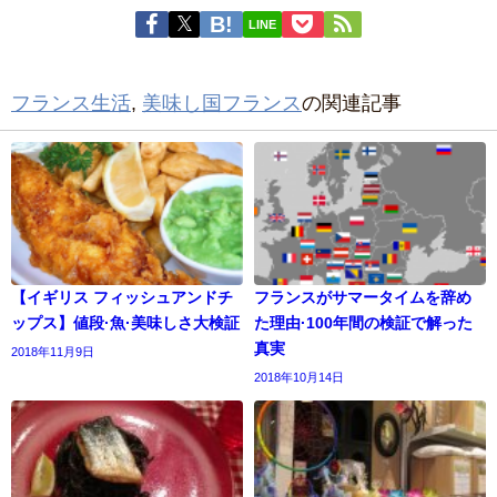
LINE
フランス生活
,
美味し国フランス
の関連記事
【イギリス フィッシュアンドチ
フランスがサマータイムを辞め
ップス】値段·魚·美味しさ大検証
た理由·100年間の検証で解った
真実
2018年11月9日
2018年10月14日