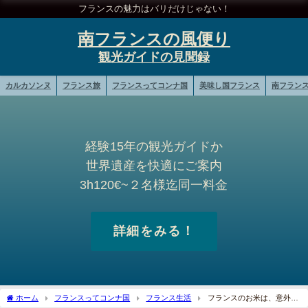
フランスの魅力はバリだけじゃない！
南フランスの風便り
カルカソンヌ
フランス旅
フランスってコンナ国
美味し国フランス
南フラン
経験15年の観光ガイドか
世界遺産を快適にご案内
3h120€~２名様迄同一料金
詳細をみる！
ホーム
フランスってコンナ国
フランス生活
フランスのお米は、意外と