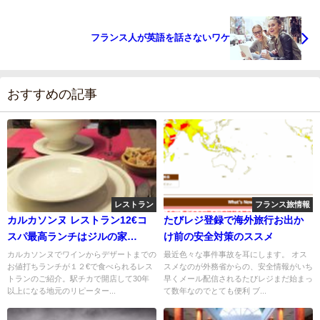
フランス人が英語を話さないワケ
おすすめの記事
レストラン
フランス旅情報
カルカソンヌ レストラン12€コ
たびレジ登録で海外旅行お出か
スパ最高ランチはジルの家
け前の安全対策のススメ
ChezGIL
カルカソンヌでワインからデザートまでの
最近色々な事件事故を耳にします。 オス
お値打ちランチが１２€で食べられるレス
スメなのが外務省からの、安全情報がいち
トランのご紹介。駅チカで開店して30年
早くメール配信されるたびレジまだ始まっ
以上になる地元のリピーター...
て数年なのでとても便利 ブ...