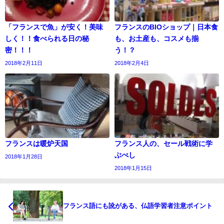
「フランスで魚」が安く！美味
フランスのBIOショップ｜日本食
しく！！食べられる日の秘
も、お土産も、コスメも揃
密！！！
う！？
2018年2月11日
2018年2月4日
フランスは暖炉天国
フランス人の、セール戦術に学
ぶべし
2018年1月28日
2018年1月15日
フランス語にも訛がある、仏語学習者注意ポイント