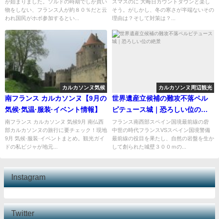
が始まりました。ソルドの時期でしか買い
スマスのに 大晦日カウントダウンと楽し
物をしない、フランス人が約８０％だと云
そう。がしかし、冬の寒さが半端ないその
われ国民がホボ参加するとい...
理由は？そして対策は？...
カルカソンヌ気候
カルカソンヌ周辺観光
南フランス カルカソンヌ【9月の
世界遺産立候補の難攻不落ペル
気候·気温·服装·イベント情報】
ピテュース城｜恐ろしい位の絶
景
南フランス カルカソンヌ 気候9月 南仏西
フランス南西部スペイン国境最前線の砦
部カルカソンヌの旅行に要チェック！現地
中世の時代フランスVSスペイン国境警備
9月 気候·服装·イベントまとめ。観光ガイ
最前線の役目を果たし、自然の岩盤を生か
ドの私ビジャが地元...
して創られた城壁３００ｍの...
Instagram
Twitter