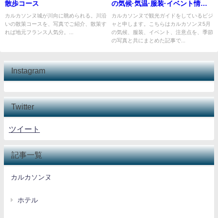
散歩コース
の気候·気温·服装·イベント情
報】
カルカソンヌ城が川向に眺められる。川沿
カルカソンヌで観光ガイドをしているビジ
いの散策コースを、写真でご紹介、散策す
ャと申します。こちらはカルカソンヌ5月
れば地元フランス人気分。...
の気候、服装、イベント、注意点を、季節
の写真と共にまとめた記事で...
Instagram
Twitter
ツイート
記事一覧
カルカソンヌ
ホテル