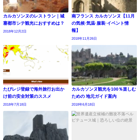
カルカソンヌのレストラン｜城
南フランス カルカソンヌ【11月
塞都市シテ観光におすすめは？
の気候·気温·服装·イベント情
報】
2018年12月2日
2018年11月26日
たびレジ登録で海外旅行お出か
カルカソンヌ観光を100％楽しむ
け前の安全対策のススメ
ための 地元ガイド案内
2018年7月18日
2018年6月18日