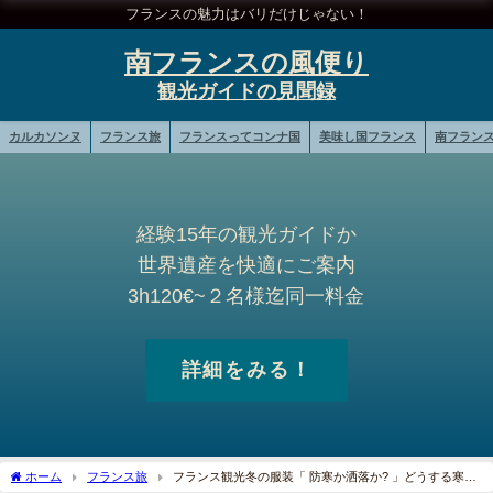
フランスの魅力はバリだけじゃない！
南フランスの風便り
カルカソンヌ
フランス旅
フランスってコンナ国
美味し国フランス
南フラン
経験15年の観光ガイドか
世界遺産を快適にご案内
3h120€~２名様迄同一料金
詳細をみる！
ホーム
フランス旅
フランス観光冬の服装「 防寒か洒落か? 」どうする寒さ