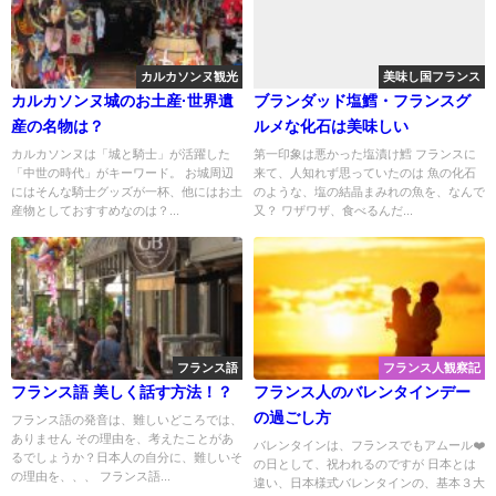
カルカソンヌ観光
美味し国フランス
カルカソンヌ城のお土産·世界遺
ブランダッド塩鱈・フランスグ
産の名物は？
ルメな化石は美味しい
カルカソンヌは「城と騎士」が活躍した
第一印象は悪かった塩漬け鱈 フランスに
「中世の時代」がキーワード。 お城周辺
来て、人知れず思っていたのは 魚の化石
にはそんな騎士グッズが一杯、他にはお土
のような、塩の結晶まみれの魚を、なんで
産物としておすすめなのは？...
又？ ワザワザ、食べるんだ...
フランス語
フランス人観察記
フランス語 美しく話す方法！？
フランス人のバレンタインデー
の過ごし方
フランス語の発音は、難しいどころでは、
ありません その理由を、考えたことがあ
バレンタインは、フランスでもアムール❤️
るでしょうか？日本人の自分に、難しいそ
の日として、祝われるのですが 日本とは
の理由を、、、 フランス語...
違い、日本様式バレンタインの、基本３大