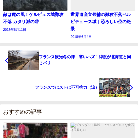
敵は魔の風！ケルビュス城難攻
世界遺産立候補の難攻不落ペル
不落 カタリ派の砦
ピテュース城｜恐ろしい位の絶
景
2018年6月11日
2018年6月4日
フランス観光冬の陣｜寒いハズ！緯度が北海道と同
じパリ
フランスではストは不可抗力（涙）
おすすめの記事