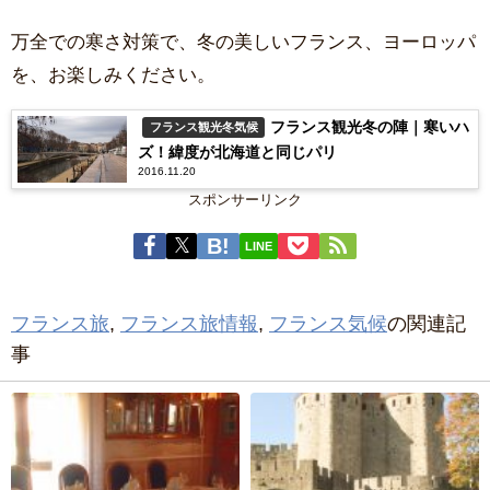
万全での寒さ対策で、冬の美しいフランス、ヨーロッパ
を、お楽しみください。
フランス観光冬の陣｜寒いハ
フランス観光冬気候
ズ！緯度が北海道と同じパリ
2016.11.20
スポンサーリンク
LINE
フランス旅
,
フランス旅情報
,
フランス気候
の関連記
事