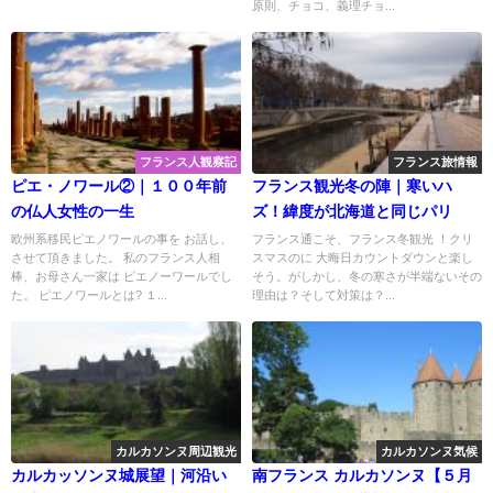
原則、チョコ、義理チョ...
フランス人観察記
フランス旅情報
ピエ・ノワール②｜１００年前
フランス観光冬の陣｜寒いハ
の仏人女性の一生
ズ！緯度が北海道と同じパリ
欧州系移民ピエノワールの事を お話し、
フランス通こそ、フランス冬観光 ！クリ
させて頂きました。 私のフランス人相
スマスのに 大晦日カウントダウンと楽し
棒、お母さん一家は ピエノーワールでし
そう。がしかし、冬の寒さが半端ないその
た。 ピエノワールとは? １...
理由は？そして対策は？...
カルカソンヌ周辺観光
カルカソンヌ気候
カルカッソンヌ城展望｜河沿い
南フランス カルカソンヌ【５月