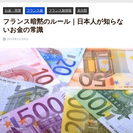
いお金の常識
お金・両替
フランス旅
フランス旅情報
未分類
フランス暗黙のルール｜日本人が知らな
いお金の常識
2016年11月6日