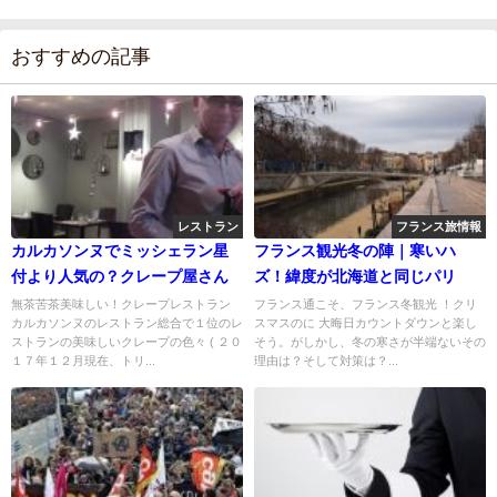
おすすめの記事
レストラン
フランス旅情報
カルカソンヌでミッシェラン星
フランス観光冬の陣｜寒いハ
付より人気の？クレープ屋さん
ズ！緯度が北海道と同じパリ
無茶苦茶美味しい！クレープレストラン
フランス通こそ、フランス冬観光 ！クリ
カルカソンヌのレストラン総合で１位のレ
スマスのに 大晦日カウントダウンと楽し
ストランの美味しいクレープの色々 ( ２０
そう。がしかし、冬の寒さが半端ないその
１７年１２月現在、トリ...
理由は？そして対策は？...