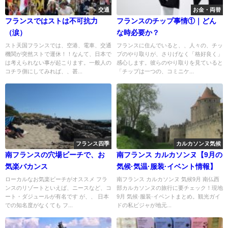
交通
お金・両替
フランスではストは不可抗力
フランスのチップ事情①｜どん
（涙）
な時必要か？
スト天国フランスでは、空港、電車、交通
フランスに住んでいると、、人々の、チッ
機関が突然ストで運休！！なんて、日本で
プのやり取りが、さりげなく「格好良く」
は考えられない事が起こります。一般人の
感心します。彼らのやり取りを見ていると
コチラ側にしてみれば、、甚...
「チップは一つの、コミニケ...
フランス四季
カルカソンヌ気候
南フランスの穴場ビーチで、お
南フランス カルカソンヌ【9月の
気楽バカンス
気候·気温·服装·イベント情報】
ローカルなお気楽ビーチがオススメ フラ
南フランス カルカソンヌ 気候9月 南仏西
ンスのリゾートといえば、ニースなど、コ
部カルカソンヌの旅行に要チェック！現地
ート・ダジュールが有名です が、、 日本
9月 気候·服装·イベントまとめ。観光ガイ
での知名度がなくても フ...
ドの私ビジャが地元...