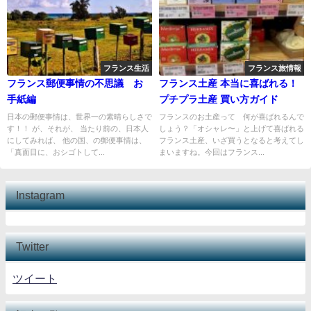
フランス生活
フランス旅情報
フランス郵便事情の不思議 お
フランス土産 本当に喜ばれる！
手紙編
プチプラ土産 買い方ガイド
日本の郵便事情は、世界一の素晴らしさで
フランスのお土産って 何が喜ばれるんで
す！！ が、それが、 当たり前の、日本人
しょう？「オシャレ〜」と上げて喜ばれる
にしてみれば、 他の国、の郵便事情は、
フランス土産、いざ買うとなると考えてし
「真面目に、おシゴトして...
まいますね。今回はフランス...
Instagram
Twitter
ツイート