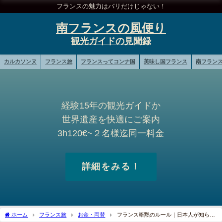
フランスの魅力はバリだけじゃない！
南フランスの風便り
カルカソンヌ
フランス旅
フランスってコンナ国
美味し国フランス
南フラン
経験15年の観光ガイドか
世界遺産を快適にご案内
3h120€~２名様迄同一料金
詳細をみる！
ホーム
フランス旅
お金・両替
フランス暗黙のルール｜日本人が知らな