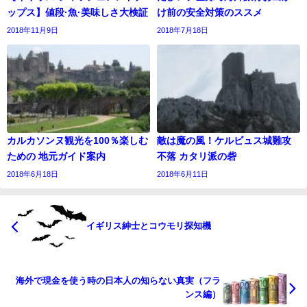
ップス】値段·魚·美味しさ大検証
け前の安全対策のススメ
2018年11月9日
2018年7月18日
カルカソンヌ観光を100％楽しむ
敵は魔の風！ケルビュス城難攻
ための 地元ガイド案内
不落 カタリ派の砦
2018年6月18日
2018年6月11日
イギリス紳士とコウモリ探知機
海外で現金を使う時の日本人の知らない真実（フラ
ンス編）