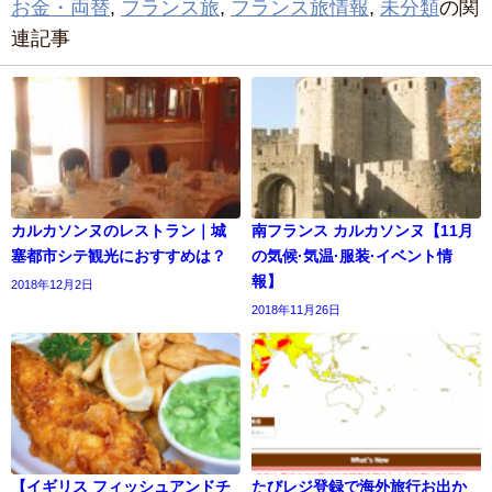
お金・両替
,
フランス旅
,
フランス旅情報
,
未分類
の関
連記事
カルカソンヌのレストラン｜城
南フランス カルカソンヌ【11月
塞都市シテ観光におすすめは？
の気候·気温·服装·イベント情
報】
2018年12月2日
2018年11月26日
【イギリス フィッシュアンドチ
たびレジ登録で海外旅行お出か