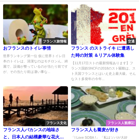
フランス旅情報
交通
おフランスのトイレ事情
フランス のストライキ に遭遇し
た時の対策 ＆リアル体験集
世界ランキング第一位 仮に世界トイレ日
本のトイレは、清潔なのはモチロンん、綺
【11月17日ストの最新情報あります】フ
麗で、設備が整っているのが当たり前です
ランス国鉄SNCFの2018のスト騒動は、ス
が、その当たり前は凄い事な...
ト天国フランスとはいえ史上最大級。そん
なスト多発年の今年...
フランス文化
フランス人観察記
フランス人バカンスの地味さ
フランス人も蕎麦が好き
と、日本人の結構豪華な花火休
「I Love SOBA !」 「私はソバが大好