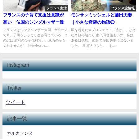
フランス生活
フランス旅情報
フランスの子育て支援は意識が
モンサンミッシェルと藤田夫妻
高い｜仏国のシングルマザー達
｜小さな奇跡の物語②
フランスはシングルマザー大国。女性一人
国を超えた大プロジェクト、或は、、小さ
でも、子供をシッカリ産み育てている、そ
な奇跡の始まり 南仏田舎住まいの、私は
の訳は 政府の少子化対策も、あるのかも
ある日偶然、電車 で藤田夫妻に出会いま
知れませんが、 社会全体の...
した。 世間話でもと、、お...
Instagram
Twitter
ツイート
記事一覧
カルカソンヌ