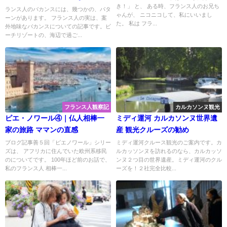
き！」 と、 ある時、フランス人のお兄ち
暇
ランス人のバカンスには、幾つかの、パタ
ゃんが、 ニコニコして、私にいいまし
ーンがあります。 フランス人の実は、案
た。 私は フラ...
外地味なバカンスについての記事です。ビ
ーチリゾートの、海辺で過ご...
フランス人観察記
カルカソンヌ観光
ピエ・ノワール④｜仏人相棒一
ミディ運河 カルカソンヌ世界遺
家の旅路 ママンの直感
産 観光クルーズの勧め
ブログ記事善５回「ピエノワール」シリー
ミディ運河クルース観光のご案内です。カ
ズは、 アフリカに住んでいた欧州系移民
ルカッソンヌを訪れるのなら、カルカッソ
のについてです。 100年ほど前のお話で、
ンヌ２つ目の世界遺産。ミディ運河のクル
私のフランス人 相棒一...
ーズを！２社完全比較...