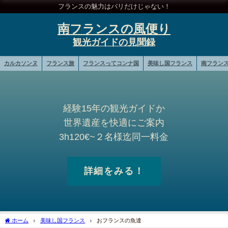
フランスの魅力はバリだけじゃない！
南フランスの風便り
カルカソンヌ
フランス旅
フランスってコンナ国
美味し国フランス
南フラン
経験15年の観光ガイドか
世界遺産を快適にご案内
3h120€~２名様迄同一料金
詳細をみる！
ホーム
美味し国フランス
おフランスの魚達