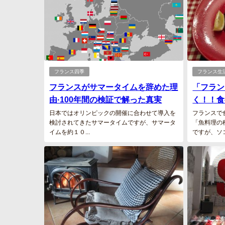
フランス四季
フランス生
フランスがサマータイムを辞めた理
「フラン
由·100年間の検証で解った真実
く！！食
日本ではオリンピックの開催に合わせて導入を
フランスで
検討されてきたサマータイムですが、サマータ
「魚料理の
イムを約１０...
ですが、ソコ