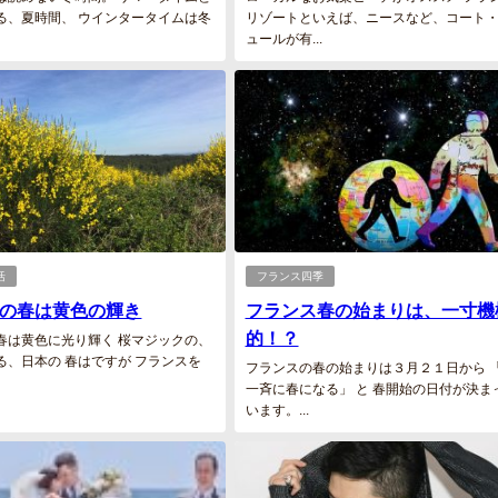
る、夏時間、 ウインタータイムは冬
リゾートといえば、ニースなど、コート
ュールが有...
活
フランス四季
の春は黄色の輝き
フランス春の始まりは、一寸機
的！？
春は黄色に光り輝く 桜マジックの、
る、日本の 春はですが フランスを
フランスの春の始まりは３月２１日から 
一斉に春になる」 と 春開始の日付が決ま
います。...