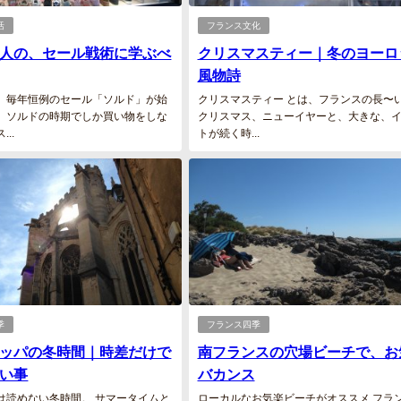
活
フランス文化
人の、セール戦術に学ぶべ
クリスマスティー｜冬のヨーロ
風物詩
、毎年恒例のセール「ソルド」が始
クリスマスティー とは、フランスの長〜
。ソルドの時期でしか買い物をしな
クリスマス、ニューイヤーと、大きな、
..
トが続く時...
季
フランス四季
ッパの冬時間｜時差だけで
南フランスの穴場ビーチで、お
い事
バカンス
は読めない冬時間。 サマータイムと
ローカルなお気楽ビーチがオススメ フラ