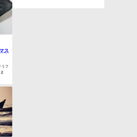
マス
そうフ
りま