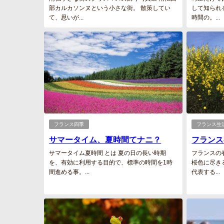
部カルカソンヌという小さな街。 散策してい
して知られ
て、思いが...
時間の。...
フランス四季
フランス生
サマータイム、夏時間てナニ？
フランス
サマータイム夏時間 とは 夏の日の長い時期
フランスの
を、有効に利用する目的で、標準の時間を1時
桜色に尽き
間進める事。...
代表する...