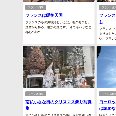
フランス四季
フランス生
フランスは暖炉天国
フランス
し
フランスの冬の風物詩といえば、モクモクと、
煙突から昇る、暖炉の煙です。 今でもパリなど
フランスで
都心の郊外...
まりました
い、フランス.
フランス四季
フランス四
南仏小さな街のクリスマス飾り写真
ヨーロッ
集
は読めな
南仏小さな街のクリスマスの飾り写真集 南仏西
時差だけで