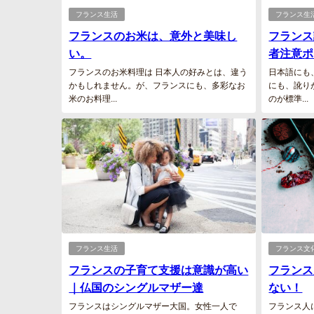
フランス生活
フランス生
フランスのお米は、意外と美味し
フランス
い。
者注意ポ
フランスのお米料理は 日本人の好みとは、違う
日本語にも
かもしれません。が、フランスにも、多彩なお
にも、訛り
米のお料理...
のが標準...
フランス生活
フランス文
フランスの子育て支援は意識が高い
フランス
｜仏国のシングルマザー達
ない！
フランスはシングルマザー大国。女性一人で
フランス人