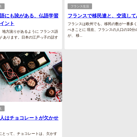
活
フランス生活
語にも訛がある、仏語学習
フランスで移民達と、交流して
イント
フランスは欧州でも、移民の数が一番多く
べきことに 現在、フランスの人口の10分
、地方訛りがあるように フランス語
が、 移...
が あります。日本の江戸っ子の話す
化
人はチョコレートが欠かせ
にとって、チョコレートは、欠かす