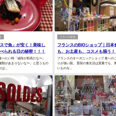
活
フランス生活
スで魚」が安く！美味し
フランスのBIOショップ｜日本
べられる日の秘密！！！
も、お土産も、コスメも揃う！
食べたい時「値段が割高だな〜」
フランスのオーガニックショップ 食への
種類があまりないな〜」と思うもの
りが強い国。 普段の食生活は質素でも、
は...
いものを...