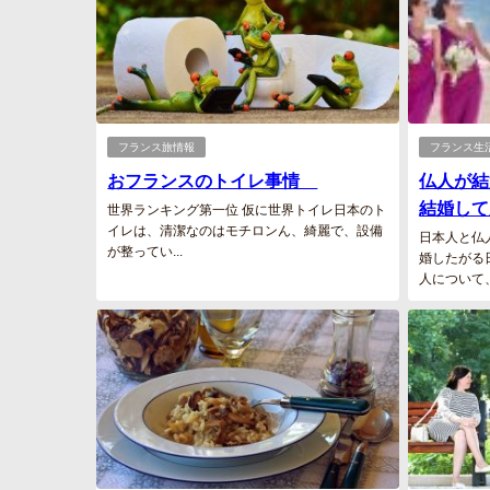
フランス旅情報
フランス生
おフランスのトイレ事情
仏人が結
結婚し
世界ランキング第一位 仮に世界トイレ日本のト
イレは、清潔なのはモチロンん、綺麗で、設備
日本人と仏
が整ってい...
婚したがる
人について、.