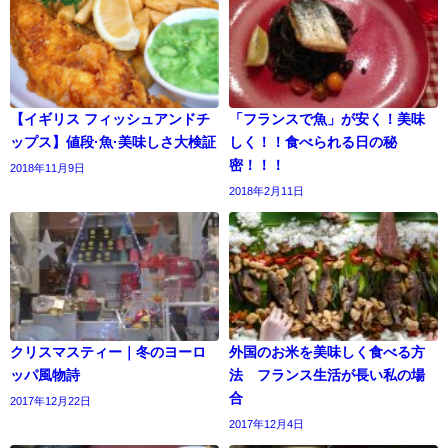
【イギリス フィッシュアンドチ
「フランスで魚」が安く！美味
ップス】値段·魚·美味しさ大検証
しく！！食べられる日の秘
密！！！
2018年11月9日
2018年2月11日
クリスマスティー｜冬のヨーロ
外国のお米を美味しく食べる方
ッパ風物詩
法 フランス生活が長い私の場
合
2017年12月22日
2017年12月4日