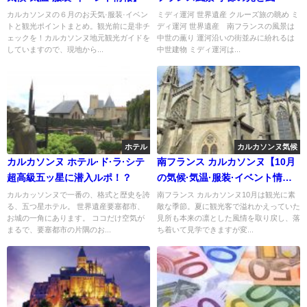
カルカソンヌの６月のお天気·服装·イベン
ミディ運河 世界遺産 クルーズ旅の眺め ミ
トと観光ポイントまとめ。観光前に是非チ
ディ運河 世界遺産 南フランスの風景は
ェックを！カルカソンヌ地元観光ガイドを
中世の薫り 運河沿いの街並みに紛れるは
していますので、現地から...
中世建物 ミディ運河は...
ホテル
カルカソンヌ気候
カルカソンヌ ホテル·ド·ラ·シテ
南フランス カルカソンヌ【10月
超高級五ッ星に潜入ルポ！？
の気候·気温·服装·イベント情
報】
カルカッソンヌで一番の、格式と歴史を誇
南フランス カルカソンヌ10月は観光に素
る、五つ星ホテル。 世界遺産要塞都市、
敵な季節。夏に観光客で溢れかえっていた
お城の一角にあります。 ココだけ空気が
見所も本来の凛とした風情を取り戻し、落
まるで、要塞都市の片隅のお...
ち着いて見学できますが変...