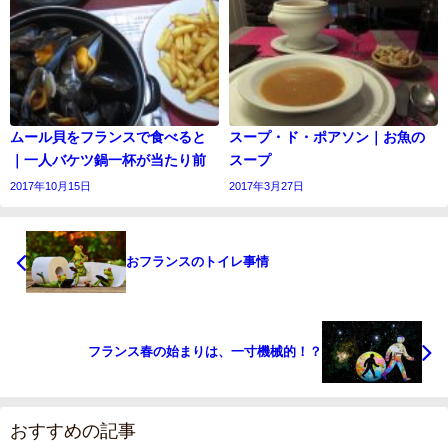
ムール貝をフランスで食べると
スープ・ド・ポアソン｜お魚の
｜一人バケツ鍋一杯が当たり前
スープ
2017年10月15日
2017年3月27日
おフランスのトイレ事情
フランス春の始まりは、一寸機械的！？
おすすめの記事