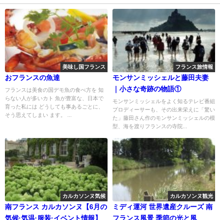
美味し国フランス
フランス旅情報
おフランスの魚達
モンサンミッシェルと藤田夫妻
｜小さな奇跡の物語①
フランスは美食の国デモ魚の食べ方を 知
らない人が多いカト 魚が豊富な、日本で
モンサンミッシェルをよく知るテレビ番組
育った私には どうしても事あるごとに、
プロディーサーも、その出来栄えに「驚い
そう思えてしまい ます。 ...
た」藤田さん作のモンサンミッシェルの模
型、海を渡りフランスの寺院...
カルカソンヌ気候
カルカソンヌ観光
南フランス カルカソンヌ【6月の
ミディ運河 世界遺産クルーズ 南
気候·気温·服装·イベント情報】
フランス風景 季節の光と風