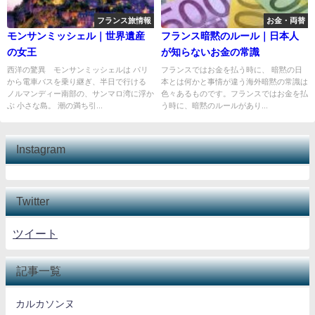
フランス旅情報
お金・両替
モンサンミッシェル｜世界遺産
フランス暗黙のルール｜日本人
の女王
が知らないお金の常識
西洋の驚異 モンサンミッシェルは パリ
フランスではお金を払う時に、 暗黙の日
から電車バスを乗り継ぎ、半日で行ける
本とは何かと事情が違う海外暗黙の常識は
ノルマンディー南部の、サンマロ湾に浮か
色々あるものです。フランスではお金を払
ぶ 小さな島。 潮の満ち引...
う時に、暗黙のルールがあり...
Instagram
Twitter
ツイート
記事一覧
カルカソンヌ