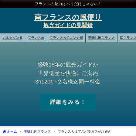
フランスの魅力はバリだけじゃない！
南フランスの風便り
カルカソンヌ
フランス旅
フランスってコンナ国
美味し国フランス
南フラン
経験15年の観光ガイドか
世界遺産を快適にご案内
3h120€~２名様迄同一料金
詳細をみる！
ホーム
美味し国フランス
フランス人はアスパラガスがお好き